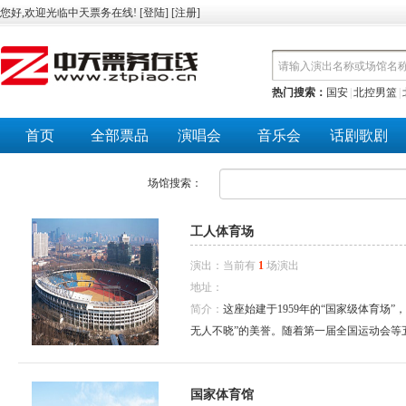
您好,欢迎光临中天票务在线! [
登陆
] [
注册
]
热门搜索：
国安
|
北控男篮
|
首页
全部票品
演唱会
音乐会
话剧歌剧
场馆搜索：
工人体育场
演出：当前有
1
场演出
地址：
简介：
这座始建于1959年的“国家级体育场
无人不晓”的美誉。随着第一届全国运动会等五届
国家体育馆