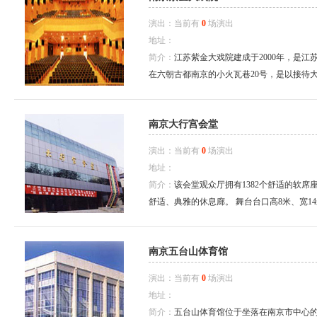
演出：当前有
0
场演出
地址：
简介：
江苏紫金大戏院建成于2000年，是
在六朝古都南京的小火瓦巷20号，是以接待大
南京大行宫会堂
演出：当前有
0
场演出
地址：
简介：
该会堂观众厅拥有1382个舒适的软席
舒适、典雅的休息廊。 舞台台口高8米、宽14米
南京五台山体育馆
演出：当前有
0
场演出
地址：
简介：
五台山体育馆位于坐落在南京市中心