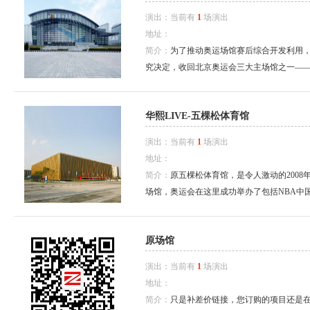
演出：当前有
1
场演出
地址：
简介：
为了推动奥运场馆赛后综合开发利用，
究决定，收回北京奥运会三大主场馆之一——
华熙LIVE-五棵松体育馆
演出：当前有
1
场演出
地址：
简介：
原五棵松体育馆，是令人激动的200
场馆，奥运会在这里成功举办了包括NBA中国
原场馆
演出：当前有
1
场演出
地址：
简介：
只是补差价链接，您订购的项目还是在原