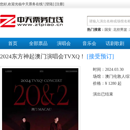
您好,欢迎光临中天票务在线! [
登陆
] [
注册
]
热门搜索：
国安
|
北控男篮
|
首页
全部票品
演唱会
音乐会
话剧歌剧
2024东方神起澳门演唱会TVXQ！
[接受预订]
时间：2024.03.30
场馆：
澳门伦敦人综
价格：
¥
1280
起
演出已结束